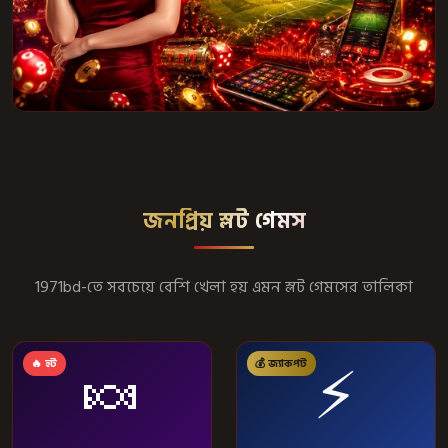
জনপ্রিয় স্লট গেমস
1971bd-তে সবচেয়ে বেশি খেলা হয় এমন স্লট গেমসের তালিকা
🍬
⚡
🔥 হট
💰 জ্যাকপট