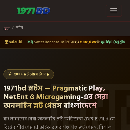
স্লটস
হোম
🎰
জ্যাকপট
রাহিম (ঢাকা)
Sweet Bonanza-তে জিতেছেন
৳৪৮,৫০০
💎
সুমাইয়া (চট্টগ্রাম)
Ga
৫০০+ স্লট গেমস উপলব্ধ
1971bd স্লটস — Pragmatic Play,
NetEnt ও Microgaming-এর সেরা
অনলাইন স্লট গেমস বাংলাদেশে
বাংলাদেশের সেরা অনলাইন স্লট অভিজ্ঞতা এখন 1971bd-তে।
বিশ্বের শীর্ষ গেম প্রোভাইডারদের শত শত স্লট গেমস, বিশাল