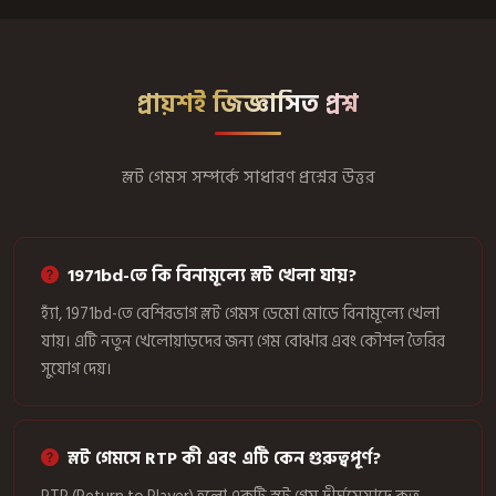
প্রায়শই জিজ্ঞাসিত প্রশ্ন
স্লট গেমস সম্পর্কে সাধারণ প্রশ্নের উত্তর
1971bd-তে কি বিনামূল্যে স্লট খেলা যায়?
হ্যাঁ, 1971bd-তে বেশিরভাগ স্লট গেমস ডেমো মোডে বিনামূল্যে খেলা
যায়। এটি নতুন খেলোয়াড়দের জন্য গেম বোঝার এবং কৌশল তৈরির
সুযোগ দেয়।
স্লট গেমসে RTP কী এবং এটি কেন গুরুত্বপূর্ণ?