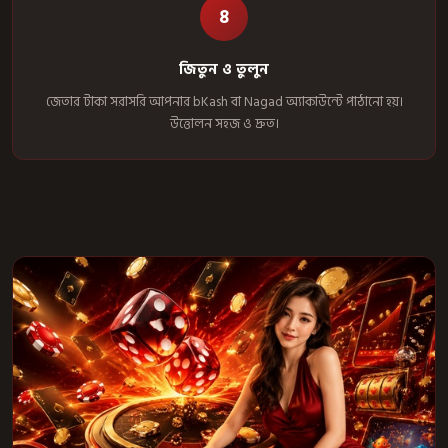
৪
জিতুন ও তুলুন
জেতার টাকা সরাসরি আপনার bKash বা Nagad অ্যাকাউন্টে পাঠানো হয়।
উত্তোলন সহজ ও দ্রুত।