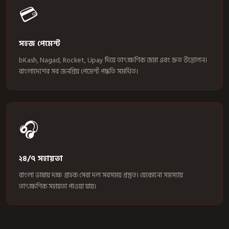
💳
সহজ পেমেন্ট
bKash, Nagad, Rocket, Upay দিয়ে তাৎক্ষণিক জমা এবং দ্রুত উত্তোলন।
বাংলাদেশের সব জনপ্রিয় পেমেন্ট পদ্ধতি সমর্থিত।
🎧
২৪/৭ সহায়তা
বাংলা ভাষায় দক্ষ গ্রাহক সেবা দল সবসময় প্রস্তুত। যেকোনো সমস্যায়
তাৎক্ষণিক সহায়তা পাওয়া যায়।