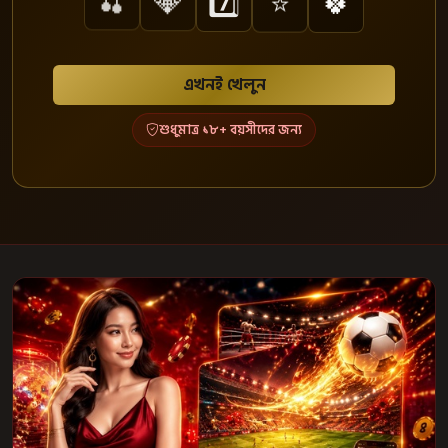
🍀
⭐
7️⃣
💎
🍒
এখনই খেলুন
শুধুমাত্র ১৮+ বয়সীদের জন্য