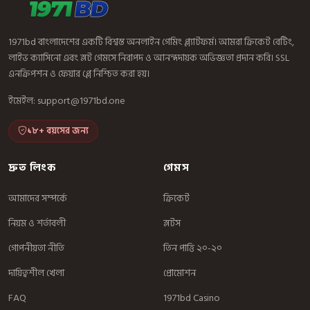
1971bd বাংলাদেশের একটি বিশ্বস্ত অনলাইন গেমিং প্ল্যাটফর্ম। আমরা ক্রিকেট বেটিং,
লাইভ ক্যাসিনো এবং স্লট গেমসে নিরাপদ ও আনন্দদায়ক অভিজ্ঞতা প্রদান করি। SSL
এনক্রিপশন ও ফেয়ার প্লে নিশ্চিত করা হয়।
ইমেইল:
support@1971bd.one
১৮+ বয়সের জন্য
দ্রুত লিংক
গেমস
আমাদের সম্পর্কে
ক্রিকেট
নিয়ম ও শর্তাবলী
স্লটস
গোপনীয়তা নীতি
তিন পাত্তি ২০-২০
দায়িত্বশীল খেলা
প্রোমোশন
FAQ
1971bd Casino